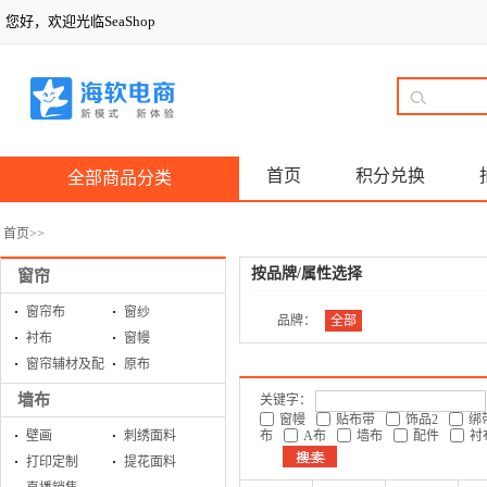
您好，欢迎光临SeaShop
首页
积分兑换
全部商品分类
首页
>>
按品牌/属性选择
窗帘
窗帘布
窗纱
品牌：
全部
衬布
窗幔
窗帘辅材及配
原布
件
墙布
关键字：
窗幔
贴布带
饰品2
绑
壁画
刺绣面料
布
A布
墙布
配件
衬
打印定制
提花面料