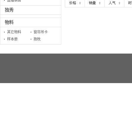
直播销售
独秀
物料
其它物料
窗帘吊卡
样本册
抱枕