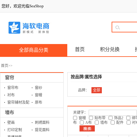
您好，欢迎光临SeaShop
首页
积分兑换
全部商品分类
首页
>>
按品牌/属性选择
窗帘
窗帘布
窗纱
品牌：
全部
衬布
窗幔
窗帘辅材及配
原布
件
墙布
关键字：
窗幔
贴布带
饰品2
绑
壁画
刺绣面料
布
A布
墙布
配件
衬
打印定制
提花面料