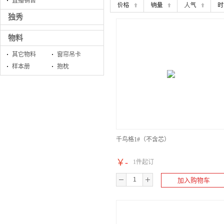
直播销售
独秀
物料
其它物料
窗帘吊卡
样本册
抱枕
千鸟格1#（不含芯）
￥
-
1件起订
加入购物车