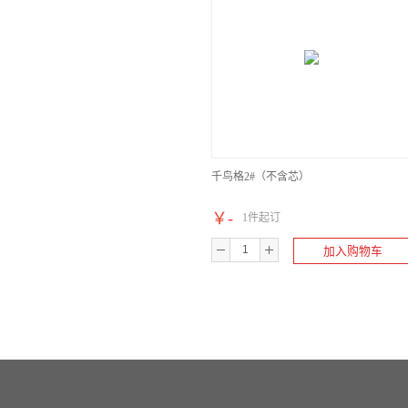
千鸟格2#（不含芯）
￥
-
1件起订
加入购物车