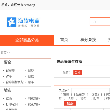
您好，欢迎光临SeaShop
首页
积分兑换
全部商品分类
首页
>>
按品牌/属性选择
窗帘
窗帘布
窗纱
品牌：
全部
衬布
窗幔
窗帘辅材及配
原布
件
墙布
关键字：
窗幔
贴布带
饰品2
绑
壁画
刺绣面料
布
A布
墙布
配件
衬
打印定制
提花面料