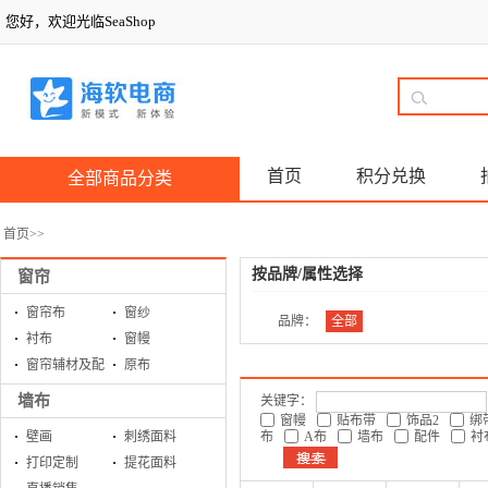
您好，欢迎光临SeaShop
首页
积分兑换
全部商品分类
首页
>>
按品牌/属性选择
窗帘
窗帘布
窗纱
品牌：
全部
衬布
窗幔
窗帘辅材及配
原布
件
墙布
关键字：
窗幔
贴布带
饰品2
绑
壁画
刺绣面料
布
A布
墙布
配件
衬
打印定制
提花面料