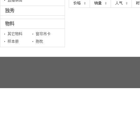
直播销售
独秀
物料
其它物料
窗帘吊卡
样本册
抱枕