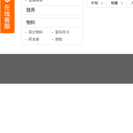
直播销售
独秀
物料
其它物料
窗帘吊卡
样本册
抱枕