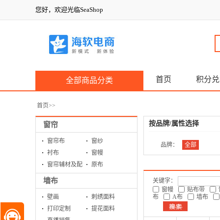
您好，欢迎光临SeaShop
首页
积分兑
全部商品分类
首页
>>
按品牌/属性选择
窗帘
窗帘布
窗纱
品牌：
全部
衬布
窗幔
窗帘辅材及配
原布
件
墙布
关键字：
窗幔
贴布带
壁画
刺绣面料
布
A布
墙布
打印定制
提花面料