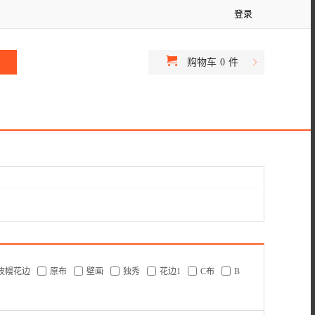
登录
购物车
0
件
波幔花边
原布
壁画
独秀
花边1
C布
B