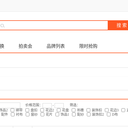
换
拍卖会
品牌列表
限时抢购
价格范围：
-
筛选：
饰品2
绑带
盘扣
花边2
花盘
吊穗
装饰扣
花边3
配件
衬布
窗纱
花片
饰品1
配纱
装饰扣2
D布