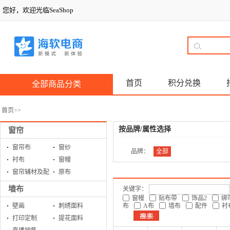
您好，欢迎光临SeaShop
首页
积分兑换
全部商品分类
首页
>>
按品牌/属性选择
窗帘
窗帘布
窗纱
品牌：
全部
衬布
窗幔
窗帘辅材及配
原布
件
墙布
关键字：
窗幔
贴布带
饰品2
绑
壁画
刺绣面料
布
A布
墙布
配件
衬
打印定制
提花面料