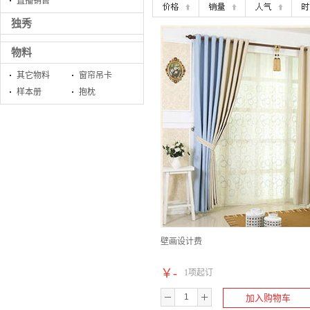
直播销售
独秀
物料
其它物料
窗帘吊卡
样本册
抱枕
壁画设计费
￥
-
1项起订
加入购物车