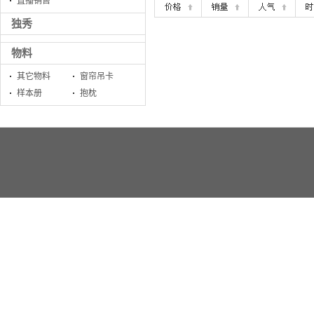
直播销售
独秀
物料
其它物料
窗帘吊卡
样本册
抱枕