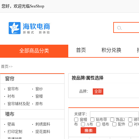
您好，欢迎光临SeaShop
首页
积分兑换
全部商品分类
首页
>>
按品牌/属性选择
窗帘
窗帘布
窗纱
品牌：
全部
衬布
窗幔
窗帘辅材及配
原布
件
墙布
关键字：
窗幔
贴布带
饰品2
绑
壁画
刺绣面料
布
A布
墙布
配件
衬
打印定制
提花面料