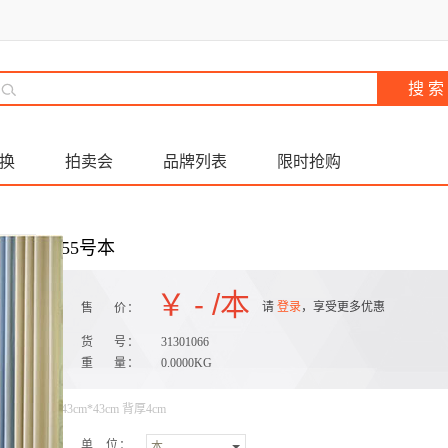
换
拍卖会
品牌列表
限时抢购
55号本
￥
-
/本
请
登录
，享受更多优惠
售 价：
货 号：
31301066
重 量：
0.0000KG
43cm*43cm 背厚4cm
单 位：