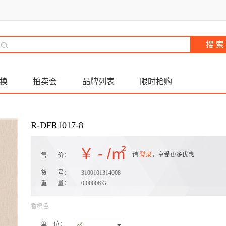
换
拍卖会
品牌列表
限时抢购
R-DFR1017-8
￥
-
/㎡
请
登录
，享受更多优惠
售 价：
货 号：
3100101314008
重 量：
0.0000KG
香槟色
单 位：