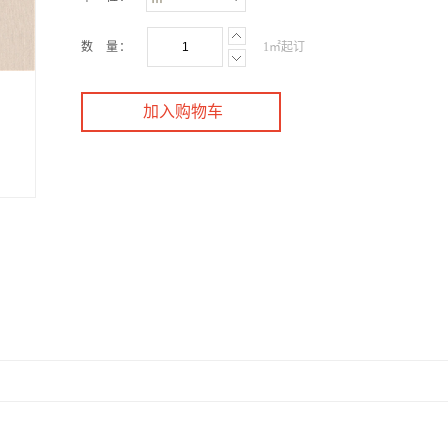
数 量：
1㎡起订
加入购物车