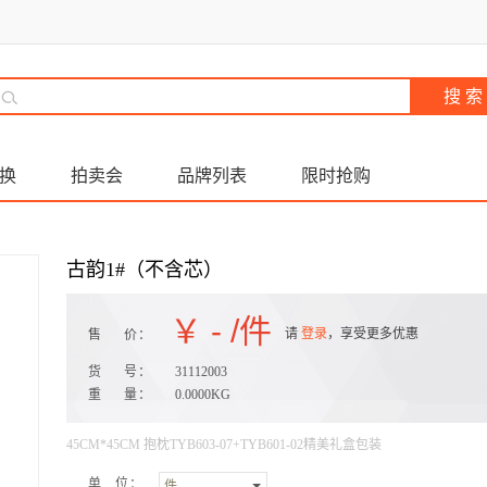
换
拍卖会
品牌列表
限时抢购
古韵1#（不含芯）
￥
-
/件
请
登录
，享受更多优惠
售 价：
货 号：
31112003
重 量：
0.0000KG
45CM*45CM 抱枕TYB603-07+TYB601-02精美礼盒包装
单 位：