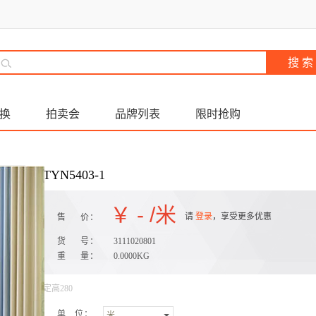
换
拍卖会
品牌列表
限时抢购
TYN5403-1
￥
-
/米
请
登录
，享受更多优惠
售 价：
货 号：
3111020801
重 量：
0.0000KG
定高280
单 位：